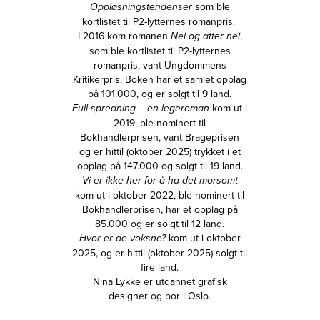
som ble
Oppløsningstendenser
kortlistet til P2-lytternes romanpris.
I 2016 kom romanen
,
Nei og atter nei
som ble kortlistet til P2-lytternes
romanpris, vant Ungdommens
Kritikerpris. Boken har et samlet opplag
på 101.000, og er solgt til 9 land.
kom ut i
Full spredning – en legeroman
2019, ble nominert til
Bokhandlerprisen, vant Brageprisen
og er hittil (oktober 2025) trykket i et
opplag på 147.000 og solgt til 19 land.
Vi er ikke her for å ha det morsomt
kom ut i oktober 2022, ble nominert til
Bokhandlerprisen, har et opplag på
85.000 og er solgt til 12 land.
kom ut i oktober
Hvor er de voksne?
2025, og er hittil (oktober 2025) solgt til
fire land.
Nina Lykke er utdannet grafisk
designer og bor i Oslo.