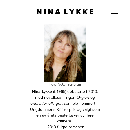
N I N A  L Y K K E
Foto: © Agnete Brun
Nina Lykke
(f. 1965) debuterte i 2010,
med novellesamlingen
Orgien og
, som ble nominert til
andre fortellinger
Ungdommens Kritikerpris og valgt som
en av årets beste bøker av flere
kritikere.
I 2013 fulgte romanen